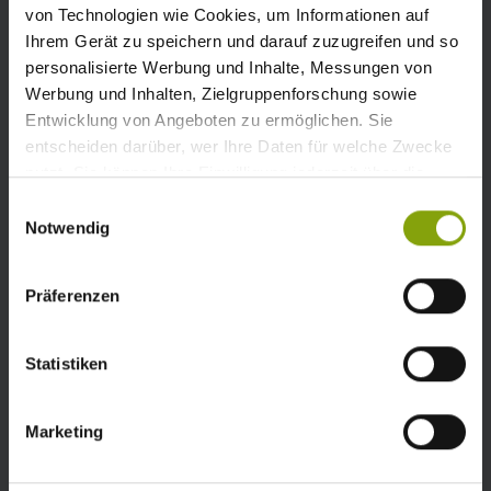
von Technologien wie Cookies, um Informationen auf
Ihrem Gerät zu speichern und darauf zuzugreifen und so
personalisierte Werbung und Inhalte, Messungen von
Werbung und Inhalten, Zielgruppenforschung sowie
Entwicklung von Angeboten zu ermöglichen. Sie
entscheiden darüber, wer Ihre Daten für welche Zwecke
Für Sie mit
nutzt. Sie können Ihre Einwilligung jederzeit über die
WOHNWAGEN/ZELT
Cookie-Erklärung oder durch Klicken auf das Privacy
Einwilligungsauswahl
Trigger Symbol ändern oder widerrufen
Notwendig
Wenn Sie es erlauben, würden wir auch gerne:
Präferenzen
Informationen über Ihre geografische Lage
erfassen, welche bis auf einige Meter genau sein
können
Statistiken
Ihr Gerät durch aktives Scannen nach
bestimmten Merkmalen (Fingerprinting) identifizieren
Marketing
Erfahren Sie mehr darüber, wie Ihre persönlichen Daten
verarbeitet werden, und legen Sie Ihre Präferenzen im