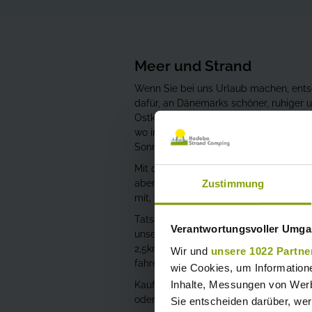
Meer und Strand
Wenn Sie bei uns Urlaub machen, ents
dafür, an Dänemarks schöner, ruhiger u
Ostküste zu leben. Wir befinden uns di
wo in einer klaren Nacht der Mond aufl
Sonne aufgeht.
Mit dem kinderfreundlichen Strand ist e
Zustimmung
aber auch für Surfer und Segler. Bringe
mit, wir haben hier einen Platz dafür.
Tatsächlich haben wir mehr als 3 Kilom
Verantwortungsvoller Umgan
unserer Haustür. So können Sie am St
2,5km langen gepflasterten Weg zum 
Wir und
unsere 1022 Partne
fahren, spazieren, laufen.
wie Cookies, um Information
Inhalte, Messungen von Werb
Kaufen Sie ein Verwöhnpaket bei Hed
oder vielleicht ein Sandwich für unter
Sie entscheiden darüber, wer