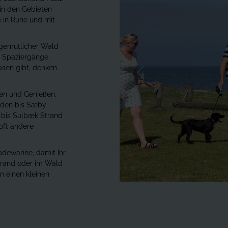
 in den Gebieten
e in Ruhe und mit
 gemütlicher Wald
r Spaziergänge.
asen gibt, denken
Forrige
ben und Genießen.
üden bis Sæby
 bis Sulbæk Strand
 oft andere
adewanne, damit Ihr
rand oder im Wald
 einen kleinen