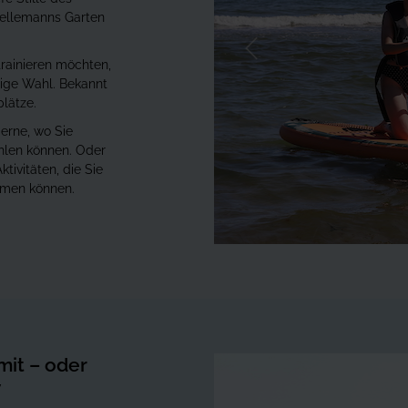
Nellemanns Garten
Forrige
rainieren möchten,
tige Wahl. Bekannt
plätze.
ierne, wo Sie
hlen können. Oder
tivitäten, die Sie
hmen können.
mit – oder
y