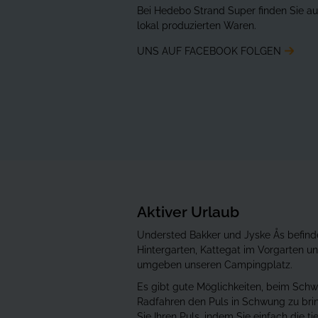
Bei Hedebo Strand Super finden Sie a
lokal produzierten Waren.
UNS AUF FACEBOOK FOLGEN
Aktiver Urlaub
Understed Bakker und Jyske Ås befind
Hintergarten, Kattegat im Vorgarten u
umgeben unseren Campingplatz.
Es gibt gute Möglichkeiten, beim Sc
Radfahren den Puls in Schwung zu bri
Sie Ihren Puls, indem Sie einfach die tie