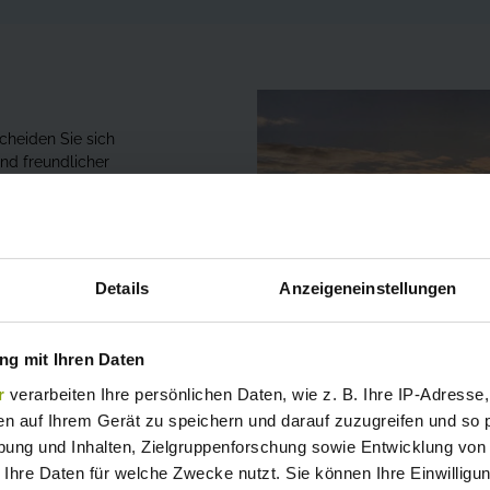
cheiden Sie sich
nd freundlicher
rekt am Kattegat,
euchtet, und die
s ideal für Familien,
Details
Anzeigeneinstellungen
n Sie gerne Ihr Boot
Forrige
eter Strand vor
g mit Ihren Daten
rand oder auf dem
Hafen in Sæby Rad
r
verarbeiten Ihre persönlichen Daten, wie z. B. Ihre IP-Adresse,
en auf Ihrem Gerät zu speichern und darauf zuzugreifen und so 
ung und Inhalten, Zielgruppenforschung sowie Entwicklung von
ebo Strand Super
wegs.
 Ihre Daten für welche Zwecke nutzt. Sie können Ihre Einwilligun