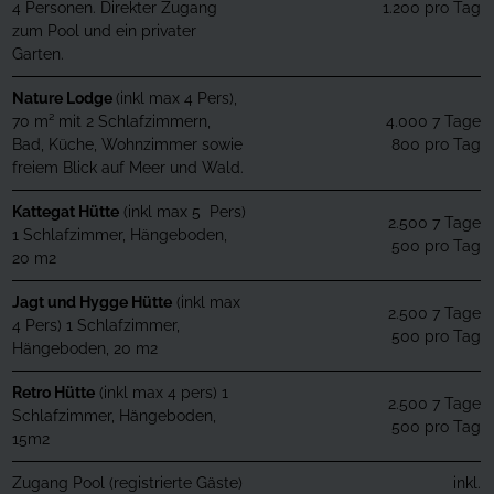
4 Personen. Direkter Zugang
1.200 pro Tag
zum Pool und ein privater
Garten.
Nature Lodge
(inkl max 4 Pers),
70 m² mit 2 Schlafzimmern,
4.000 7 Tage
Bad, Küche, Wohnzimmer sowie
800 pro Tag
freiem Blick auf Meer und Wald.
Kattegat Hütte
(inkl max 5 Pers)
2.500 7 Tage
1 Schlafzimmer, Hängeboden,
500 pro Tag
20 m2
Jagt und Hygge Hütte
(inkl max
2.500 7 Tage
4 Pers) 1 Schlafzimmer,
500 pro Tag
Hängeboden, 20 m2
Retro Hütte
(inkl max 4 pers) 1
2.500 7 Tage
Schlafzimmer, Hängeboden,
500 pro Tag
15m2
Zugang Pool (registrierte Gäste)
inkl.