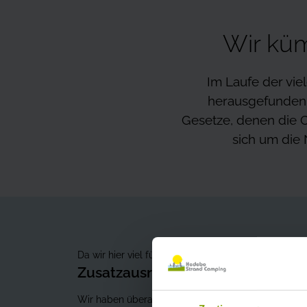
Wir kü
Im Laufe der vie
herausgefunden, 
Gesetze, denen die C
sich um die 
Da wir hier viel füreinander tun, ist es wichtig, da
Zusatzausrüstung
Wir haben überall auf dem Gelände Hydranten aufges