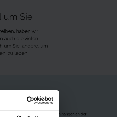
 um Sie
reiben, haben wir
n auch die vielen
ch um Sie, andere, um
en, zu leben.
stgelegene befindet. Defibrillatoren hängen an der