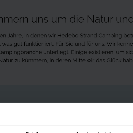
mmern uns um die Natur und
len Jahre, in denen wir Hedebo Strand Camping bet
was gut funktioniert. Für Sie und für uns. Wir kenne
ampingbranche unterliegt. Einige existieren, um si
Natur zu kümmern, in deren Mitte wir das Glück hab
ss wir gemeinsam die geltenden Sicherheitsregeln einhalten.
tellt. Achten Sie darauf, wo sich in Bezug auf Ihren Platz der näch