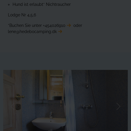
Hund ist erlaubt* Nichtraucher
Lodge Nr 4,5,6
*Buchen Sie unter
+454026910
oder
lene@hedebocamping.dk
Forrige
Næste