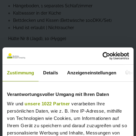
Hängeboden, 1 separates Schlafzimmer
Kaltwasser in der Küche
Bettdecken und Kissen (Bettwäsche 100DKK/Set)
Hund ist erlaubt | Nichtraucher
Hütte Nr 8 (Jagd), 10 (Hygge)
*Buchen Sie unter
+454026910
oder
lene@hedebocamping.dk
Zustimmung
Details
Anzeigeneinstellungen
Über
Verantwortungsvoller Umgang mit Ihren Daten
Wir und
unsere 1022 Partner
verarbeiten Ihre
persönlichen Daten, wie z. B. Ihre IP-Adresse, mithilfe
von Technologien wie Cookies, um Informationen auf
Ihrem Gerät zu speichern und darauf zuzugreifen und so
personalisierte Werbung und Inhalte, Messungen von