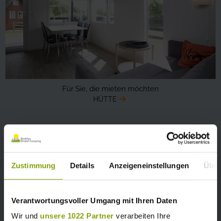
Für Sie, die mieten möchten
HÜTTE
Zustimmung
Details
Anzeigeneinstellungen
Über
Verantwortungsvoller Umgang mit Ihren Daten
Wir und
unsere 1022 Partner
verarbeiten Ihre