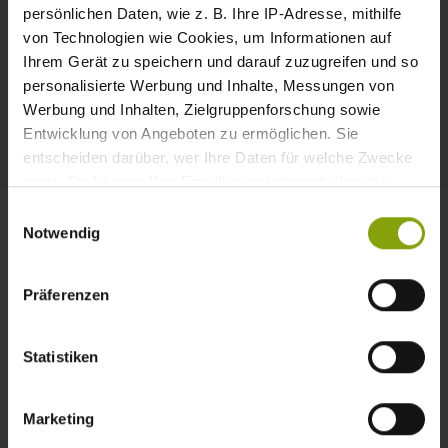
persönlichen Daten, wie z. B. Ihre IP-Adresse, mithilfe
von Technologien wie Cookies, um Informationen auf
Ihrem Gerät zu speichern und darauf zuzugreifen und so
personalisierte Werbung und Inhalte, Messungen von
Für Sie, die mieten möchten
Werbung und Inhalten, Zielgruppenforschung sowie
WOHNWAGEN
Entwicklung von Angeboten zu ermöglichen. Sie
entscheiden darüber, wer Ihre Daten für welche Zwecke
nutzt. Sie können Ihre Einwilligung jederzeit über die
Cookie-Erklärung oder durch Klicken auf das Privacy
Einwilligungsauswahl
Trigger Symbol ändern oder widerrufen
Notwendig
Wenn Sie es erlauben, würden wir auch gerne:
Präferenzen
Informationen über Ihre geografische Lage
erfassen, welche bis auf einige Meter genau sein
können
Statistiken
Ihr Gerät durch aktives Scannen nach
bestimmten Merkmalen (Fingerprinting) identifizieren
Marketing
Erfahren Sie mehr darüber, wie Ihre persönlichen Daten